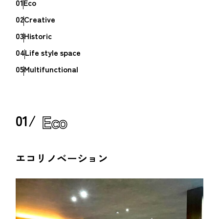
01
Eco
02
Creative
03
Historic
04
Life style space
05
Multifunctional
Eco
01/
エコリノベーション