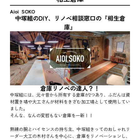
相生倉庫
Aioi SOKO
中塚組のDIY、リノベ相談窓口の『相生倉
庫』
倉庫リノベの達人？！
中塚組には、元々昔から所有する倉庫が2つあり、ふだんは資
材置き場や大工さんが材料をきざむ加工場として使用してい
ました。
そんな、なんの変哲もない倉庫を一新！！
熟練の腕とハイセンスの持ち主、中塚組きってのおしゃれリ