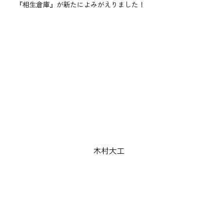
ーダー大工の木村さんを中心に、倉庫をリノベーションし、
『相生倉庫』が新たによみがえりました！
木村大工