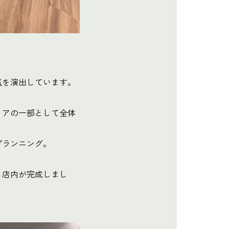
。
気を演出しています。
リアの一部として全体
プランニング。
る店内が完成しまし