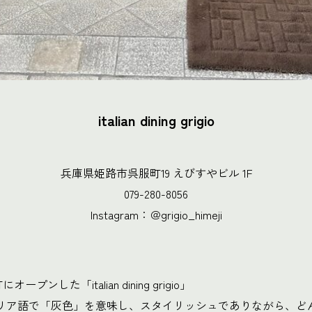
italian dining grigio
兵庫県姫路市呉服町19 えびすやビル 1F
079-280-8056
Instagram：＠grigio_himeji
プンした「italian dining grigio」
”はイタリア語で「灰色」を意味し、スタイリッシュでありながら、