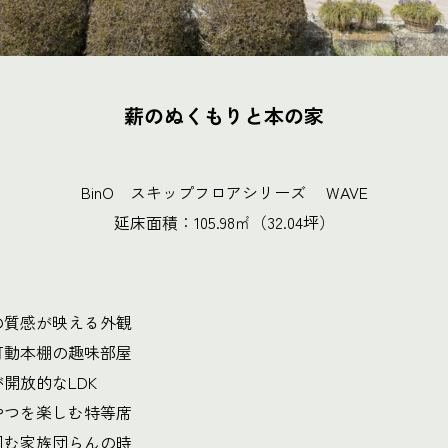
薪のぬくもりと本の家
BinO スキップフロアシリーズ WAVE
延床面積：105.98㎡（32.04坪）
の質感が映える外観
る可動本棚の趣味部屋
開放的なLDK
やつを楽しむ特等席
囲む家族団らんの時