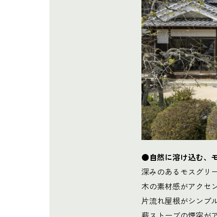
●自然に溶け込む、
深みのあるモスグリ
木の素材感がアクセ
片流れ屋根がシンプ
薪ストーブの煙突が