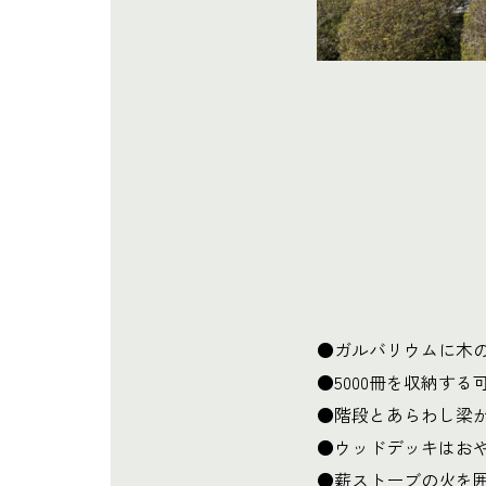
●ガルバリウムに木
●5000冊を収納す
●階段とあらわし梁が
●ウッドデッキはお
●薪ストーブの火を